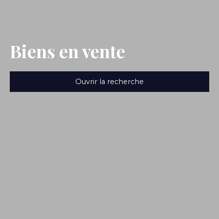
Biens en vente
Ouvrir la recherche
Type de bien
Maison
Budget max (€)
Rechercher