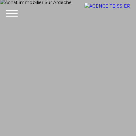
ACCUEIL
ACHETER
ESTIMER
VENDRE
VENDU
+33 4 75 37 21 14