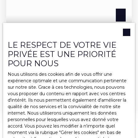
LE RESPECT DE VOTRE VIE
Vendu
PRIVÉE EST UNE PRIORITÉ
POUR NOUS
VENDU : 07140 ARDÈCHE/GARD/ LOZÈRE :
CÉVENNES MÉRIDIONALE, MAISON EN
Nous utilisons des cookies afin de vous offrir une
3
pièces
112.4
m²
PIERRE AVEC VUE DOMINANTE.
expérience optimale et une communication pertinente
sur notre site. Grace à ces technologies, nous pouvons
Pied-de-Borne 48800
vous proposer du contenu en rapport avec vos centres
VENDU ! 07140 Ardèche/Gard/ Lozère : Cévennes
d'intérêt. Ils nous permettent également d'améliorer la
méridionale, maison en pierre avec vue
qualité de nos services et la convivialité de notre site
dominante. A la frontière de 3 départements,
internet. Nous utiliserons uniquement les données
entre châtaigniers et chênes verts, à flanc de
personnelles pour lesquelles vous avez donné votre
colline sud maison de charme rénovée. Au calme,
accord. Vous pouvez les modifier à n'importe quel
à 5 min des baignades et au départ de très belles
moment via la rubrique ″Gérer les cookies″ en bas de