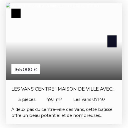
! Au calme, à 5 min du village coté Chambonas,
elle offre un confort simple d'environ 90 m².
165 000
€
LES VANS CENTRE : MAISON DE VILLE AVEC
ATELIER ET COUR INTÉRIEURE
3
pièces
49.1
m²
Les Vans 07140
À deux pas du centre-ville des Vans, cette bâtisse
offre un beau potentiel et de nombreuses
possibilités d'aménagement. Le rez-de-chaussée
est actuellement composé d'un ancien atelier