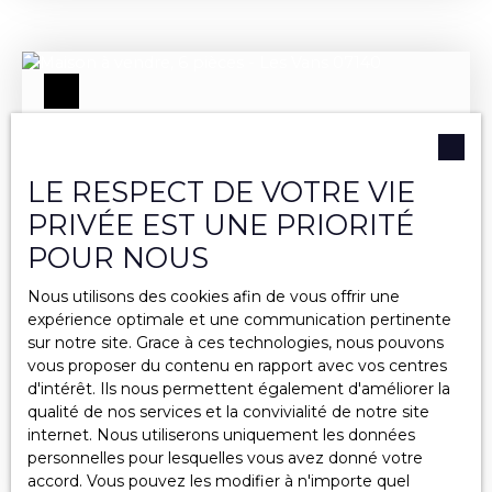
d'environ 50 m², bénéficiant d'un accès direct sur
la rue. Cet espace conviendra parfaitement à une
activité artisanale, à un projet professionnel ou
pourra être réaménagé selon vos besoins. Vous
profiterez également d'une agréable cour
intérieure de type jardinet, un espace extérieur
particulièrement apprécié en cœur de ville. À
l'étage, le logement d'environ 48 m² comprend
LE RESPECT DE VOTRE VIE
une pièce de vie avec cuisine ouverte équipée
PRIVÉE EST UNE PRIORITÉ
d'une climatisation réversible, un dégagement
POUR NOUS
avec placard, une chambre ainsi qu'une salle d'eau
avec WC. Située dans une rue accessible à la
Nous utilisons des cookies afin de vous offrir une
circulation, la propriété bénéficie d'un
620 000
€
expérience optimale et une communication pertinente
emplacement pratique permettant de rejoindre
sur notre site. Grace à ces technologies, nous pouvons
facilement à pied l'ensemble des commerces et
vous proposer du contenu en rapport avec vos centres
services du centre-ville.
ARDÈCHE SUD : 07140 LES VANS, MAS DE
d'intérêt. Ils nous permettent également d'améliorer la
CARACTÈRE AU CENTRE DU VILLAGE
qualité de nos services et la convivialité de notre site
6
pièces
181
m²
Les Vans 07140
internet. Nous utiliserons uniquement les données
personnelles pour lesquelles vous avez donné votre
Ardèche Sud : 07140 Les Vans, Mas de caractère au
accord. Vous pouvez les modifier à n'importe quel
centre du village. Edifiée sur le flanc sud de la