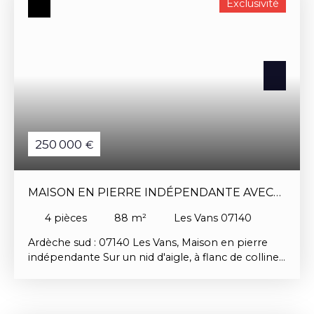
Exclusivité
250 000
€
MAISON EN PIERRE INDÉPENDANTE AVEC
VUE
4
pièces
88
m²
Les Vans 07140
Ardèche sud : 07140 Les Vans, Maison en pierre
indépendante Sur un nid d'aigle, à flanc de colline
Est, dominant le Chassezac et d'emblématiques
spots de baignades Vanséens cette bâtisse
typiquement Ardèchoise respire bon les vacances