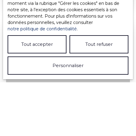
moment via la rubrique ″Gérer les cookies″ en bas de
colline, sur un parc clos et entièrement privatif de
notre site, à l'exception des cookies essentiels à son
3000 m² (constructibles) cette bâtisse ardéchoise
fonctionnement. Pour plus d'informations sur vos
fait figure d'exception. Elle réunit en effet tous les
données personnelles, veuillez consulter
éléments objectifs de valorisation patrimoniale
notre politique de confidentialité
.
d'un bien à savoir : - Un mas en pierre
Exclusivité
complétement indépendant, confortable et en
parfait état- Une vue dominante- La proximité de
Tout accepter
Tout refuser
toutes les commodités
Personnaliser
430 000
€
07140 SECTEUR LES VANS : LUXUEUSE
MAISON EN PIERRE INDÉPENDANTE
7
pièces
91
m²
Les Vans 07140