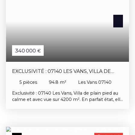
340 000
€
EXCLUSIVITÉ : 07140 LES VANS, VILLA DE
PLAIN PIED AU CALME ET AVEC VUE SUR
5
pièces
94.8
m²
Les Vans 07140
4200 M²
Exclusivité : 07140 Les Vans, Villa de plain pied au
calme et avec vue sur 4200 m². En parfait état, elle
se compose d'une pièce à vivre avec cuisine de 46
m², trois chambres 12/10 et 10 m², d'une salle
d'eau et d'un garage. Chauffage au sol par pompe
à chaleur, un chalet en bois de 35 m² agrémente
le terrain.