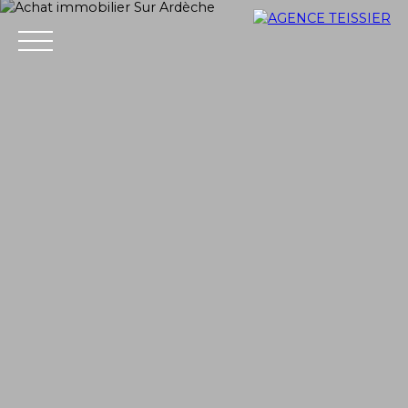
ACCUEIL
ACHETER
ESTIMER
VENDRE
VENDU
+33 4 75 37 21 14