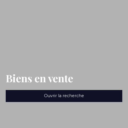
Biens en vente
Ouvrir la recherche
Type de bien
Maison
Budget max (€)