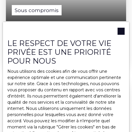
Sous compromis
SOUS COMPROMIS ! 07140 LES VANS :
MAISON DE CARACTÈRE EN PIERRE AVEC
LE RESPECT DE VOTRE VIE
5
pièces
120
m²
Les Assions 07140
VUE
PRIVÉE EST UNE PRIORITÉ
SOUS COMPROMIS ! 07140 Les Vans : Maison de
caractère en pierre avec vue. Située dans un petit
POUR NOUS
hameau historique et à moins de 10 min du village,
cette bâtisse du XIXème siècle est en très bon
Nous utilisons des cookies afin de vous offrir une
état. Elevée sur des caves voûtées, cette maison
expérience optimale et une communication pertinente
traditionnelle ardéchoise autrefois magnanerie
sur notre site. Grace à ces technologies, nous pouvons
offre environ 115 m² habitables. Eléments
vous proposer du contenu en rapport avec vos centres
Vendu
architecturaux de caractère / sol terres cuites /
d'intérêt. Ils nous permettent également d'améliorer la
Climatisation
qualité de nos services et la convivialité de notre site
internet. Nous utiliserons uniquement les données
personnelles pour lesquelles vous avez donné votre
accord. Vous pouvez les modifier à n'importe quel
moment via la rubrique ″Gérer les cookies″ en bas de