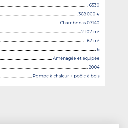
6530
368 000
€
Chambonas 07140
2 107
m²
182
m²
6
Aménagée et équipée
2004
Pompe à chaleur + poêle à bois