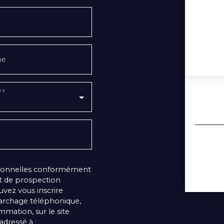
ne
ez
rsonnelles conformément
et de prospection
vez vous inscrire
marchage téléphonique,
mmation, sur le site
adressé à :