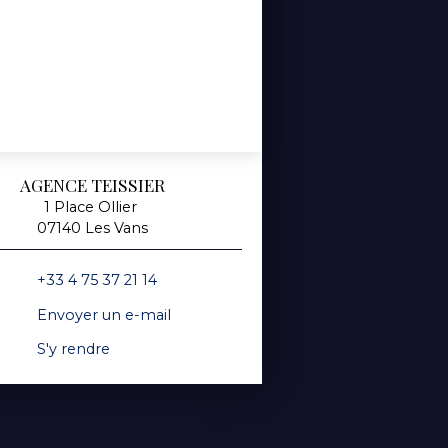
AGENCE TEISSIER
1 Place Ollier
07140 Les Vans
+33 4 75 37 21 14
Envoyer un e-mail
S'y rendre