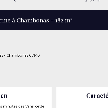
6
2 107
m²
scine à Chambonas – 182 m²
èces - Chambonas 07140
ien
Caracté
 minutes des Vans, cette