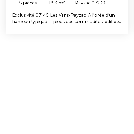
5
pièces
118.3
m²
Payzac 07230
Exclusivité 07140 Les Vans-Payzac. A l'orée d'un
hameau typique, à pieds des commodités, édifiée
sur un magnifique terrain paysagé de 2180 m²,
agréable maison de plain-pied de construction
traditionnelle offrant 118 m² habitables composés
d'une belle pièce de vie avec cuisine ouverte,
d'une véranda ouverte sur une belle vue dégagée,
2 chambres, 1 salle d'eau, wc, dressing et cellier.
Garage et cave.