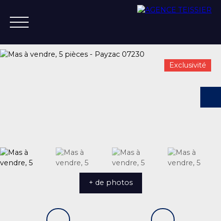
Exclusivité
ACCUEIL
ACHETER
ESTIMER
VENDRE
VENDU
+33 4 75 37 21 14
+ de photos