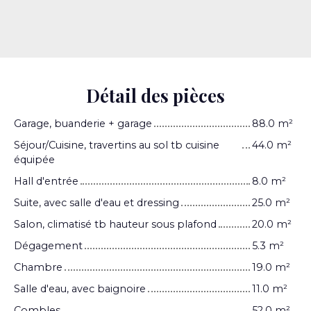
Détail des pièces
Garage, buanderie + garage
88.0 m²
Séjour/Cuisine, travertins au sol tb cuisine
44.0 m²
équipée
Hall d'entrée
8.0 m²
Suite, avec salle d'eau et dressing
25.0 m²
Salon, climatisé tb hauteur sous plafond
20.0 m²
Dégagement
5.3 m²
Chambre
19.0 m²
Salle d'eau, avec baignoire
11.0 m²
Combles
52.0 m²