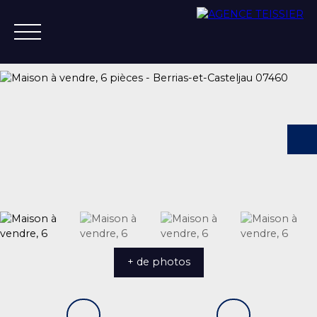
ACCUEIL
ACHETER
ESTIMER
VENDRE
VENDU
+33 4 75 37 21 14
+ de photos