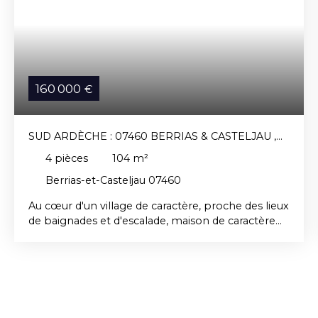
160 000
€
SUD ARDÈCHE : 07460 BERRIAS & CASTELJAU ,
MAISON DE VILLAGE AVEC TERRASSE.
4
pièces
104
m²
Berrias-et-Casteljau 07460
Au cœur d'un village de caractère, proche des lieux
de baignades et d'escalade, maison de caractère
avec jardin proche. En très bon état, elle se
compose en rez de chaussée d'un local avec accès
indépendant (possibilité commerce) de 41 m², au
1er d'une cuisine / salle à manger de 26 m² avec
terrasse de 7,5 m², d'une pièce voûtée de 18,4 m²
et d'un wc. Au 2 nd , 2 chambres de 18 et 15 m²,