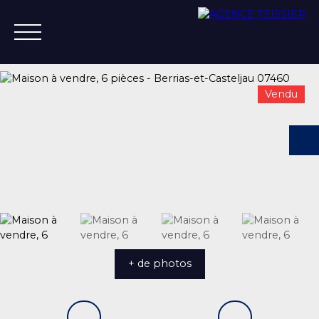
Vendu
ACCUEIL
ACHETER
ESTIMER
VENDRE
VENDU
+33 4 75 37 21 14
+ de photos