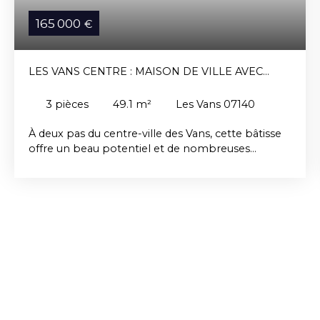
165 000
€
LES VANS CENTRE : MAISON DE VILLE AVEC
ATELIER ET COUR INTÉRIEURE
3
pièces
49.1
m²
Les Vans 07140
À deux pas du centre-ville des Vans, cette bâtisse
offre un beau potentiel et de nombreuses
possibilités d'aménagement. Le rez-de-chaussée
est actuellement composé d'un ancien atelier
d'environ 50 m², bénéficiant d'un accès direct sur
la rue. Cet espace conviendra parfaitement à une
activité artisanale, à un projet professionnel ou
pourra être réaménagé selon vos besoins. Vous
profiterez également d'une agréable cour
intérieure de type jardinet, un espace extérieur
particulièrement apprécié en cœur de ville. À
l'étage, le logement d'environ 48 m² comprend
une pièce de vie avec cuisine ouverte équipée