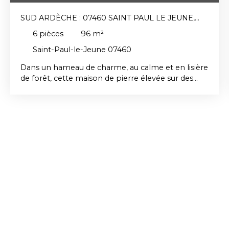
SUD ARDÈCHE : 07460 SAINT PAUL LE JEUNE,
MAISON DE VILLAGE AVEC TERRASSES, VUE ET
6
pièces
96
m²
JARDIN PROCHE
Saint-Paul-le-Jeune 07460
Dans un hameau de charme, au calme et en lisière
de forêt, cette maison de pierre élevée sur des
caves non enterrées se compose d'un vaste
séjour vouté, d'une cuisine indépendante et de
trois chambres dont une indépendante.
Magnanerie à aménager au 2éme niveau. Jardin
non attenant mais proche / existant de charme +
potentiel