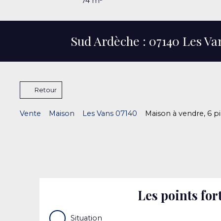
74
m²
Sud Ardèche : 07140 Les Va
Retour
Vente
Maison
Les Vans 07140
Maison à vendre, 6 p
Les points for
Situation