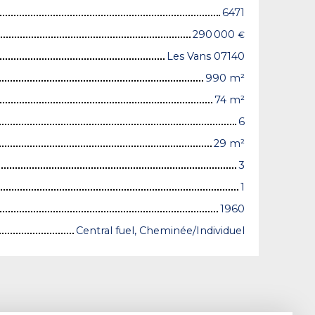
6471
290 000
€
Les Vans 07140
990
m²
74
m²
6
29
m²
3
1
1960
Central fuel, Cheminée/Individuel