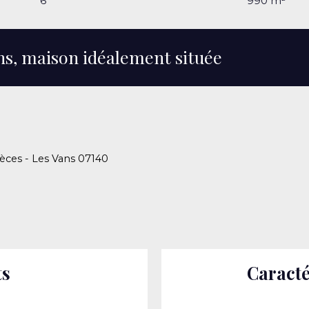
6
990
m²
ns, maison idéalement située
ièces - Les Vans 07140
ts
Caracté