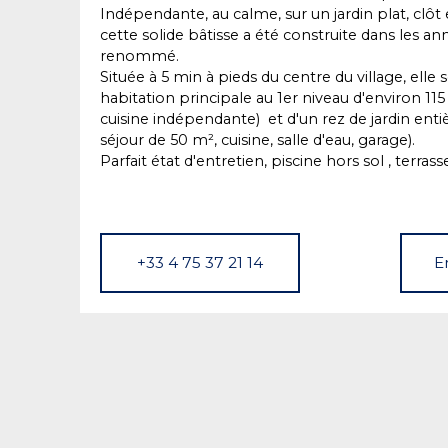
Indépendante, au calme, sur un jardin plat, clô
cette solide bâtisse a été construite dans les an
renommé.
Située à 5 min à pieds du centre du village, ell
habitation principale au 1er niveau d'environ 11
cuisine indépendante) et d'un rez de jardin en
séjour de 50 m², cuisine, salle d'eau, garage).
Parfait état d'entretien, piscine hors sol , terrass
+33 4 75 37 21 14
E