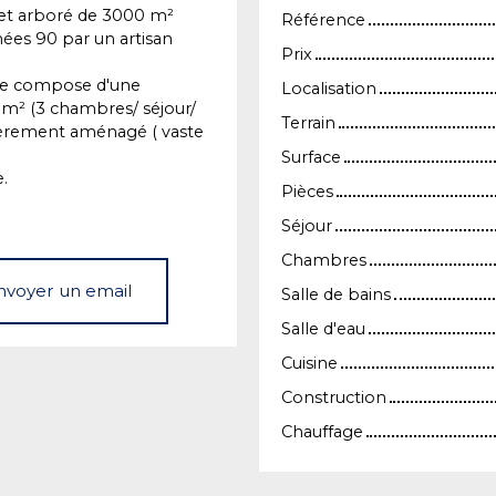
t et arboré de 3000 m²
Référence
nées 90 par un artisan
Prix
e se compose d'une
Localisation
5 m² (3 chambres/ séjour/
Terrain
tièrement aménagé ( vaste
Surface
e.
Pièces
Séjour
Chambres
nvoyer un email
Salle de bains
Salle d'eau
Cuisine
Construction
Chauffage