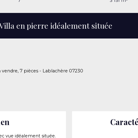
7
3 151
m²
 Villa en pierre idéalement située
 vendre, 7 pièces - Lablachère 07230
ien
Caracté
vec vue idéalement située.