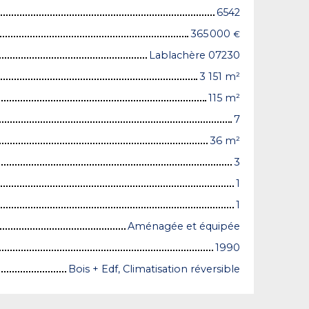
6542
365 000
€
Lablachère 07230
3 151
m²
115
m²
7
36
m²
3
1
1
Aménagée et équipée
1990
Bois + Edf, Climatisation réversible