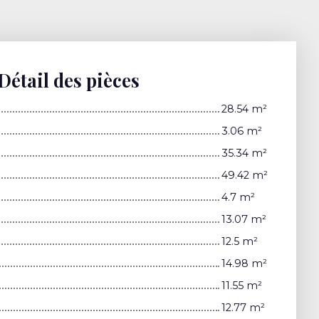
Détail des pièces
28.54 m²
3.06 m²
35.34 m²
49.42 m²
4.7 m²
13.07 m²
12.5 m²
14.98 m²
11.55 m²
12.77 m²