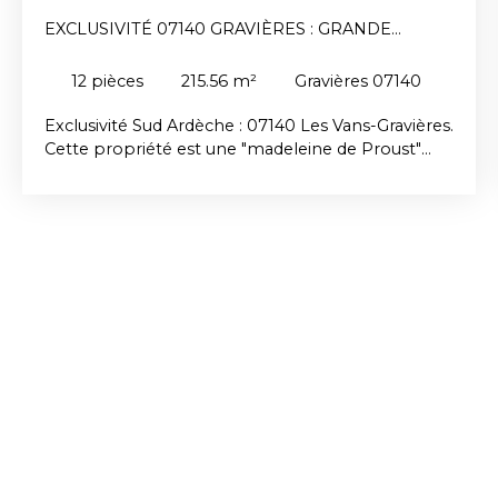
EXCLUSIVITÉ 07140 GRAVIÈRES : GRANDE
MAISON ANCIENNE AVEC DÉPENDANCES
12
pièces
215.56
m²
Gravières 07140
Exclusivité Sud Ardèche : 07140 Les Vans-Gravières.
Cette propriété est une "madeleine de Proust"
dont l'authenticité et l'ambiance invitent à l'art de
vivre du sud de la France. Indépendante, au calme,
sur un parc ombragé d'arbres séculaires et
agrémentée d'un Mazet elle se situe dans la vallée
du Chassezac à moins de 5 min de superbes lieux
de baignades. Cette bâtisse de charme mérite une
restauration qui saura conjuguer respect du
patrimoine & confort moderne.