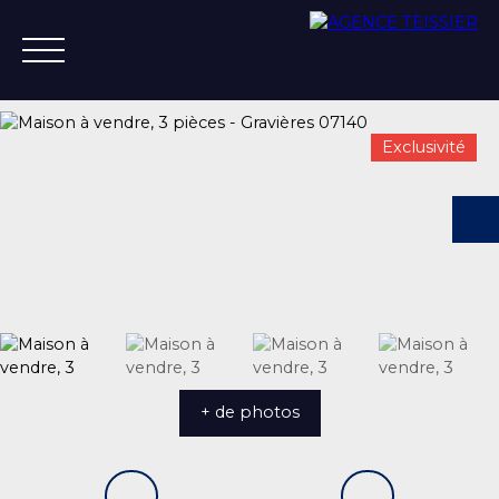
Exclusivité
ACCUEIL
ACHETER
ESTIMER
VENDRE
VENDU
+33 4 75 37 21 14
+ de photos