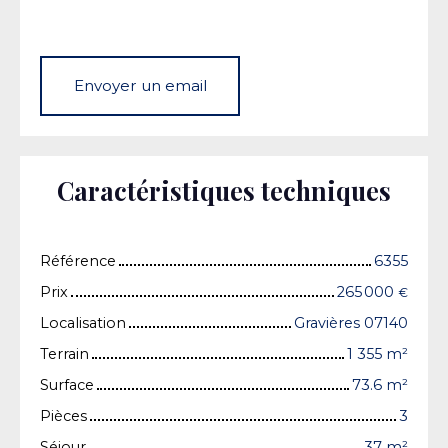
Envoyer un email
Caractéristiques techniques
Référence
6355
Prix
265 000
€
Localisation
Gravières 07140
Terrain
1 355
m²
Surface
73.6
m²
Pièces
3
Séjour
37
m²