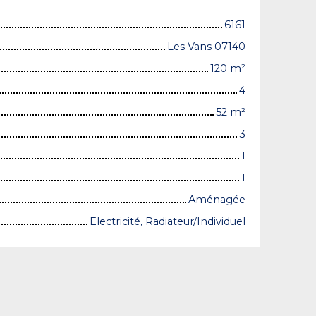
6161
Les Vans 07140
120
m²
4
52
m²
3
1
1
Aménagée
Electricité, Radiateur/Individuel