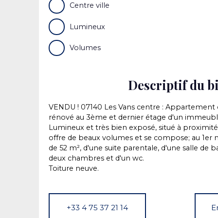
Centre ville
Lumineux
Volumes
Descriptif du b
VENDU ! 07140 Les Vans centre : Appartement
rénové au 3ème et dernier étage d'un immeubl
Lumineux et très bien exposé, situé à proximit
offre de beaux volumes et se compose; au 1er ni
de 52 m², d'une suite parentale, d'une salle de b
deux chambres et d'un wc.
Toiture neuve.
+33 4 75 37 21 14
E