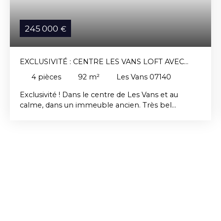
245 000
€
EXCLUSIVITÉ : CENTRE LES VANS LOFT AVEC
JARDINET
4
pièces
92
m²
Les Vans 07140
Exclusivité ! Dans le centre de Les Vans et au
calme, dans un immeuble ancien. Très bel
appartement de plain-pied de type loft
entièrement rénové avec jardinet et place de
stationnement, composé d'un grand séjour
cuisine, d'une mezzanine, d'une salle de bain et de
deux chambres.