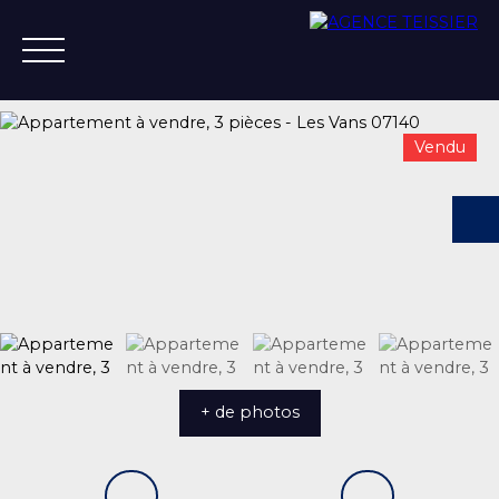
Vendu
ACCUEIL
ACHETER
ESTIMER
VENDRE
VENDU
+33 4 75 37 21 14
+ de photos