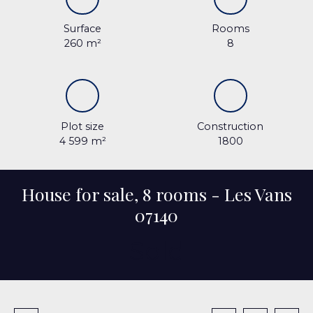
Surface
Rooms
260
m²
8
Plot size
Construction
4 599
m²
1800
House for sale, 8 rooms - Les Vans
07140
Sold