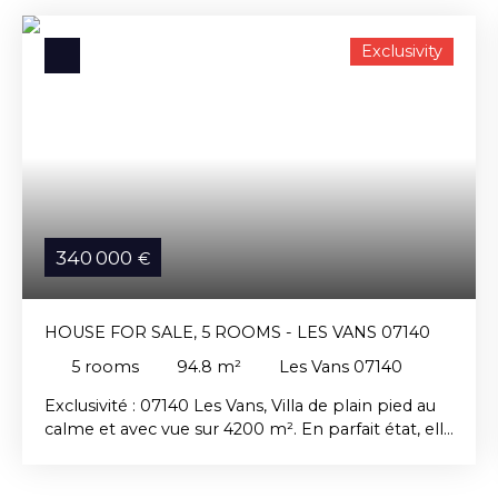
Exclusivity
340 000
€
HOUSE FOR SALE, 5 ROOMS - LES VANS 07140
5
rooms
94.8
m²
Les Vans 07140
Exclusivité : 07140 Les Vans, Villa de plain pied au
calme et avec vue sur 4200 m². En parfait état, elle
se compose d'une pièce à vivre avec cuisine de 46
m², trois chambres 12/10 et 10 m², d'une salle