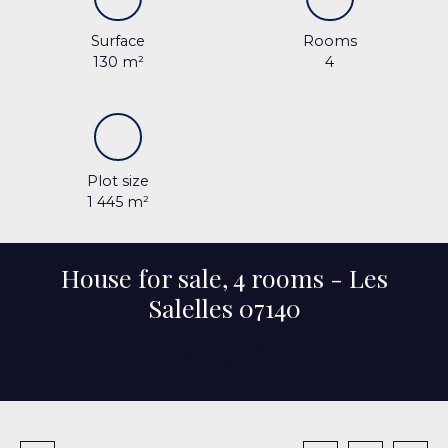
Surface
Rooms
130
m²
4
Plot size
1 445
m²
House for sale, 4 rooms - Les
Salelles 07140
Sold