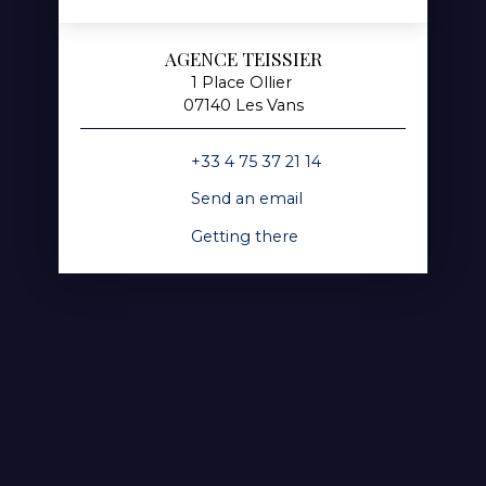
AGENCE TEISSIER
1 Place Ollier
07140 Les Vans
+33 4 75 37 21 14
Send an email
Getting there