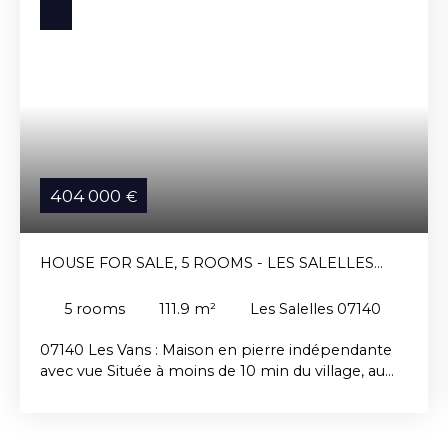
404 000
€
HOUSE FOR SALE, 5 ROOMS - LES SALELLES
07140
5
rooms
111.9
m²
Les Salelles 07140
07140 Les Vans : Maison en pierre indépendante
avec vue Située à moins de 10 min du village, au
calme, cette solide construction traditionnelle
élevée sur un sous sol total (garage) se compose
en rez de jardin d'un vaste séjour de 41 m², d'une