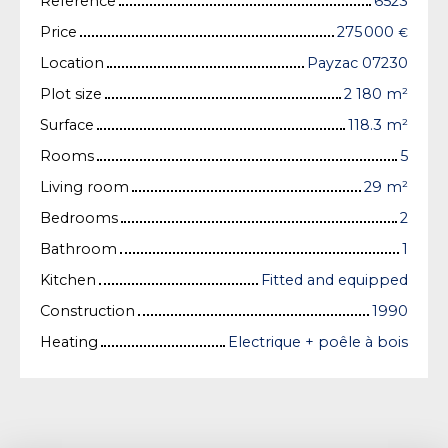
Reference
6523
Price
275 000
€
Location
Payzac 07230
Plot size
2 180
m²
Surface
118.3
m²
Rooms
5
Living room
29
m²
Bedrooms
2
Bathroom
1
Kitchen
Fitted and equipped
Construction
1990
Heating
Electrique + poêle à bois