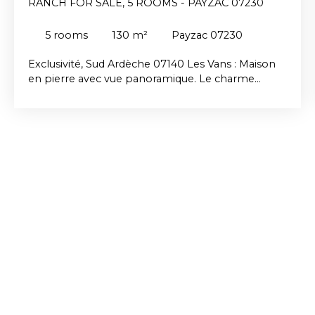
RANCH FOR SALE, 5 ROOMS - PAYZAC 07230
5
rooms
130
m²
Payzac 07230
Exclusivité, Sud Ardèche 07140 Les Vans : Maison
en pierre avec vue panoramique. Le charme
simple d'une demeure typiquement ardéchoise
positionnée face à la plus belle vues dominante
de la région. En parfait état, l'accès depuis la cours
intérieure close de fer forgé respire la sérénité.
Environ 130 m² habitables dont une partie de
plain pied, terrain de 4000 m² en faysses arborées,
10 min des commodités.