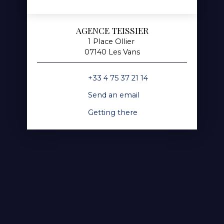
AGENCE TEISSIER
1 Place Ollier
07140 Les Vans
+33 4 75 37 21 14
Send an email
Getting there