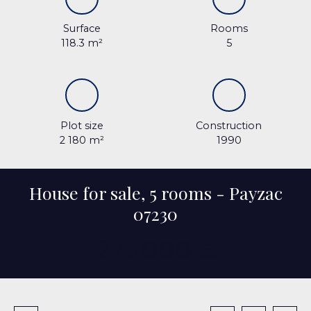
Surface
Rooms
118.3
m²
5
Plot size
Construction
2 180
m²
1990
House for sale, 5 rooms - Payzac
07230
275 000
€