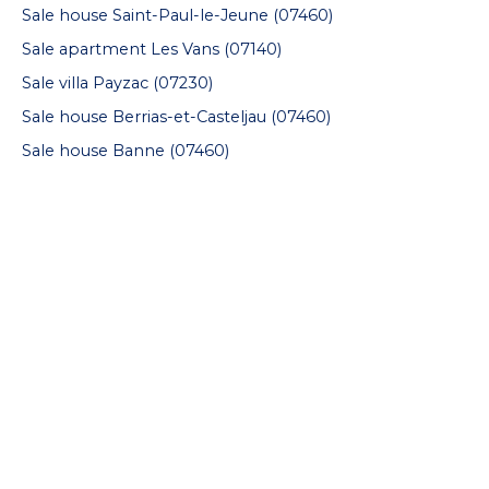
Sale house Saint-Paul-le-Jeune (07460)
Sale apartment Les Vans (07140)
Sale villa Payzac (07230)
Sale house Berrias-et-Casteljau (07460)
Sale house Banne (07460)
I AM AN OWNER
Estimate your property
Seller area
Vendre avec nous
Contact Us