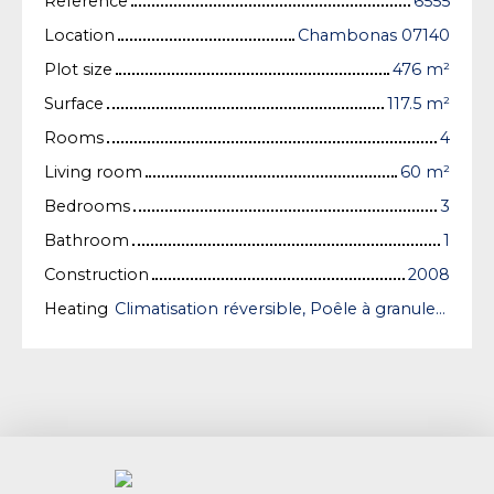
Reference
6555
Location
Chambonas 07140
Plot size
476
m²
Surface
117.5
m²
Rooms
4
Living room
60
m²
Bedrooms
3
Bathroom
1
Construction
2008
Heating
Climatisation réversible, Poêle à granules/Individual