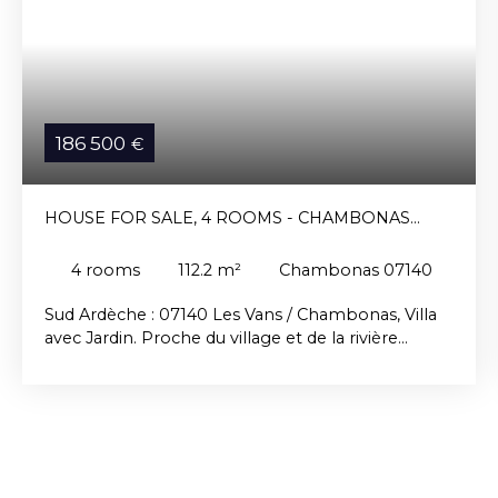
186 500
€
HOUSE FOR SALE, 4 ROOMS - CHAMBONAS
07140
4
rooms
112.2
m²
Chambonas 07140
Sud Ardèche : 07140 Les Vans / Chambonas, Villa
avec Jardin. Proche du village et de la rivière
"Chassezac", cette construction traditionnelle de
1980 élevée sur un sous sol facilement
aménageable se compose au 1er niveau d'une
terrasse, d'une cuisine indépendante de 11,4 m²,
d'un séjour /salle à manger de 21 m², de deux
chambres de 9,5 et 12 m², salle de bains,