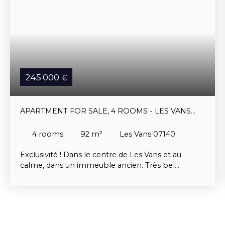
245 000
€
APARTMENT FOR SALE, 4 ROOMS - LES VANS
07140
4
rooms
92
m²
Les Vans 07140
Exclusivité ! Dans le centre de Les Vans et au
calme, dans un immeuble ancien. Très bel
appartement de plain-pied de type loft
entièrement rénové avec jardinet et place de
stationnement, composé d'un grand séjour
cuisine, d'une mezzanine, d'une salle de bain et de
deux chambres.