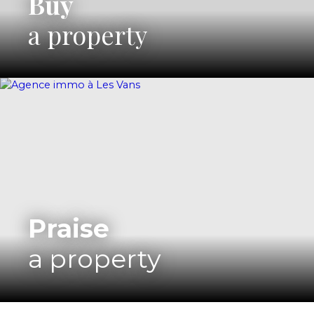
Buy
a property
Praise
a property