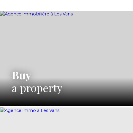
Buy
a property